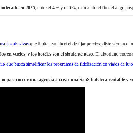
 moderado en 2025
, entre el 4 % y el 6 %, marcando el fin del auge po
áusulas abusivas
que limitan su libertad de fijar precios, distorsionan e
dos en vuelos, y los hoteles son el siguiente paso
. El algoritmo entre
tup que busca simplificar los programas de fidelización en viajes de lujo
mo pasaron de una agencia a crear una SaaS hotelera rentable y v