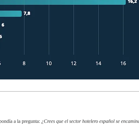
ondía a la pregunta:
¿Crees que el sector hotelero español se encami