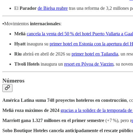
El
Parador
de Bielsa reabre
tras una reforma de 3,2 millones p
▪️Movimientos
internacionales
:
Meliá
cancela la venta del 50 % del hotel Puerto Vallarta a G
Hyatt
inaugura su
primer hotel en Estonia con la apertura del H
Riu
abrirá en abril de 2026 su
primer hotel en Tailandia
, un res
Tivoli Hotels
inaugura un
resort en Póvoa de Varzim
, su noven
Números
América Latina suma 748 proyectos hoteleros en construcción
, c
Meliá roza máximos de 2024
gracias a la solidez de la temporada de
Marriott gana 1.327 millones en el primer semestre
(+7 %), pero r
Soho Boutique Hoteles cancela anticipadamente el rescate públic