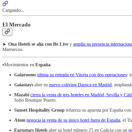
Cargando...
El Mercado
►
Ona Hotels se alía con Be Live
y
amplía su presencia internacio
Marruecos.
▪️Movimientos en
España
:
Gaiarooms
ultima su entrada en Vitoria con dos operaciones
: 
Gaiastays
abre su
nuevo coliving Daroca en Madrid
, ampliando
Mazabi
cierra la venta de tres hoteles en Madrid, Sevilla y Cád
Soho Boutique Puerto.
Sunset Hospitality Group
refuerza su apuesta por España con 
Atom
negocia la venta de su único hotel fuera de España
, el T
Eurostars Hotels
abre su hotel número 25 en Galicia con un
n