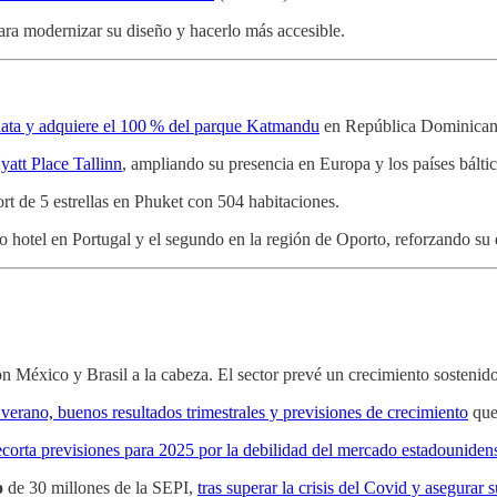
ara modernizar su diseño y hacerlo más accesible.
aalata y adquiere el 100 % del parque Katmandu
en República Dominican
yatt Place Tallinn
, ampliando su presencia en Europa y los países báltic
ort de 5 estrellas en Phuket con 504 habitaciones.
o hotel en Portugal y el segundo en la región de Oporto, reforzando su 
on México y Brasil a la cabeza. El sector prevé un crecimiento sostenid
 verano, buenos resultados trimestrales y previsiones de crecimiento
que
ecorta previsiones para 2025 por la debilidad del mercado estadounidens
o
de 30 millones de la SEPI,
tras superar la crisis del Covid y asegurar