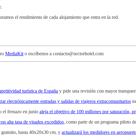
.
ramos el rendimiento de cada alojamiento que entra en la red.
tro
MediaKit
o escríbenos a contacto@sectorhotel.com
petitividad turística de España
y pide una revisión con mayor transparen
trar electrónicamente entradas y salidas de viajeros extracomunitarios
me
o el frenazo en junio
aleja el objetivo de 100 millones por saturación, p
 con alta tasa de visados excedidos
, como parte de un programa piloto d
gratuito, hasta 40x20x30 cm, y
actualizará los medidores en aeropuer