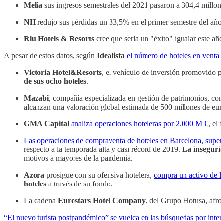
Melia
sus ingresos semestrales del 2021 pasaron a 304,4 millo
NH
redujo sus pérdidas un 33,5% en el primer semestre del año
Riu Hotels & Resorts
cree que sería un "éxito" igualar este a
A pesar de estos datos, según
Idealista
el número de hoteles en vent
Victoria Hotel&Resorts
, el vehículo de inversión promovido p
de sus ocho hoteles
.
Mazabi
, compañía especializada en gestión de patrimonios, c
alcanzan una valoración global estimada de 500 millones de eur
GMA Capital
analiza operaciones hoteleras por 2.000 M €
, el
Las operaciones de compraventa de hoteles en Barcelona, super
respecto a la temporada alta y casi récord de 2019.
La insegur
motivos a mayores de la pandemia.
Azora
prosigue con su ofensiva hotelera,
compra un activo de l
hoteles
a través de su fondo.
La cadena
Eurostars Hotel Company
, del Grupo Hotusa, afr
“El nuevo turista postpandémico” se vuelca en las búsquedas por inte