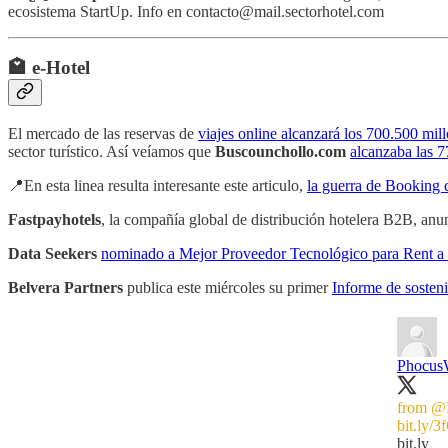
ecosistema StartUp. Info en contacto@mail.sectorhotel.com
🏩 e-Hotel
El mercado de las reservas de
viajes online alcanzará los 700.500 mil
sector turístico. Así veíamos que
Buscounchollo.com
alcanzaba las 7
📍En esta linea resulta interesante este articulo,
la guerra de Booking c
Fastpayhotels
, la compañía global de distribución hotelera B2B, anu
Data Seekers
nominado a Mejor Proveedor Tecnológico para Rent a
Belvera Partners
publica este miércoles su primer
Informe de sosten
Phocus
from
@B
bit.ly/
bit.ly