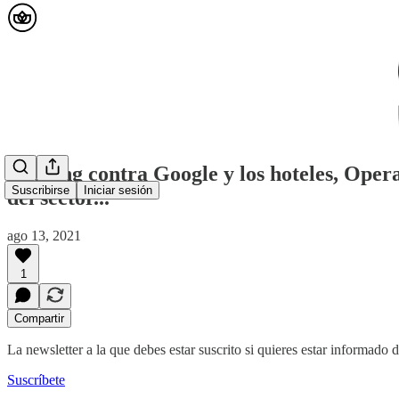
Booking contra Google y los hoteles, Oper
Suscribirse
Iniciar sesión
del sector...
ago 13, 2021
1
Compartir
La newsletter a la que debes estar suscrito si quieres estar informado 
Suscríbete