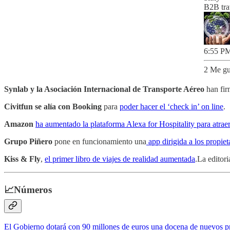
B2B tra
6:55 PM
2 Me gu
Synlab y la Asociación Internacional de Transporte Aéreo
han fir
Civitfun se alía con Booking
para
poder hacer el ‘check in’ on line
.
Amazon
ha aumentado la plataforma Alexa for Hospitality para atrae
Grupo Piñero
pone en funcionamiento una
app dirigida a los propie
Kiss & Fly
,
el primer libro de viajes de realidad aumentada
.La editor
📈Números
El Gobierno dotará con 90 millones de euros una docena de nuevos p