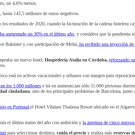
nes, un 4,6% menos.
, hasta 145,5 millones de euros negativos.
ño los resultados de 2020, cuando la facturación de la cadena hotelera c
a ha aumentado un 30% en el último año
, y considera que la pandemia si
or Bakinter y con participación de Meliá,
ha recibido una inyección de 
ompraba un nuevo hotel,
Hospedería Atalia en Córdoba,
reforzando su
os.
 foco está en activos vacacionales y urbanos con margen para reposicio
an los 1.000 millones
e irá en aumento,tan sólo 11.000 personas duerm
idad ciudadana
, uno de los principales problemas de Barcelona, junto 
ujo en Portugal
,el Hotel Vilalara Thalassa Resort ubicado en el Algar
onta el último tramo del año con ambición y
la apertura de cinco nuevos
rnet
para seleccionar destinos,
cuida el precio
y realiza más
reservas d