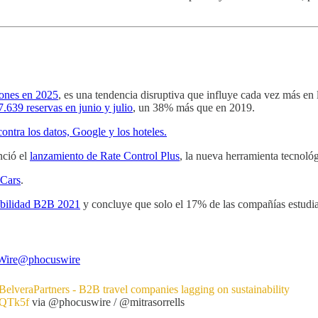
lones en 2025
, es una tendencia disruptiva que influye cada vez más en l
7.639 reservas en junio y julio
, un 38% más que en 2019.
ontra los datos, Google y los hoteles.
nció el
lanzamiento de Rate Control Plus
, la nueva herramienta tecnológi
 Cars
.
ibilidad B2B 2021
y concluye que solo el 17% de las compañías estudia
Wire
@phocuswire
elveraPartners
- B2B travel companies lagging on sustainability
3fQTk5f
via
@phocuswire
/
@mitrasorrells