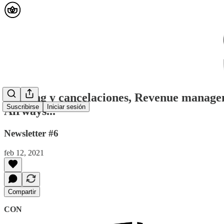
Booking y cancelaciones, Revenue managem
Suscribirse
Iniciar sesión
Airways...
Newsletter #6
feb 12, 2021
Compartir
CON