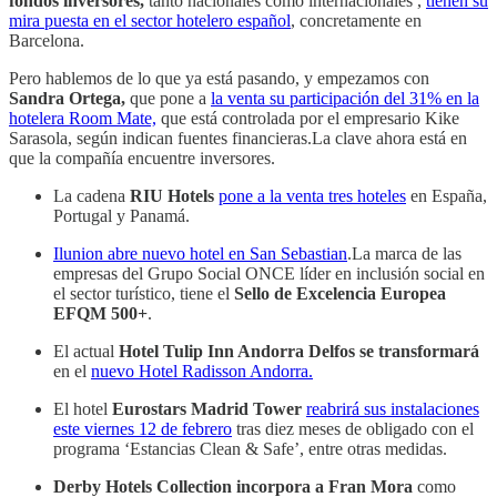
fondos inversores,
tanto nacionales como internacionales ,
tienen su
mira puesta en el sector hotelero español
, concretamente en
Barcelona.
Pero hablemos de lo que ya está pasando, y empezamos con
Sandra Ortega,
que pone a
la venta su participación del 31% en la
hotelera Room Mate,
que está controlada por el empresario Kike
Sarasola, según indican fuentes financieras.La clave ahora está en
que la compañía encuentre inversores.
La cadena
RIU Hotels
pone a la venta tres hoteles
en España,
Portugal y Panamá.
Ilunion abre nuevo hotel en San Sebastian
.La marca de las
empresas del Grupo Social ONCE líder en inclusión social en
el sector turístico, tiene el
Sello de Excelencia Europea
EFQM 500+
.
El actual
Hotel Tulip Inn Andorra Delfos se transformará
en el
nuevo Hotel Radisson Andorra.
El hotel
Eurostars Madrid Tower
reabrirá sus instalaciones
este viernes 12 de febrero
tras diez meses de obligado con el
programa ‘Estancias Clean & Safe’, entre otras medidas.
Derby Hotels Collection incorpora a Fran Mora
como