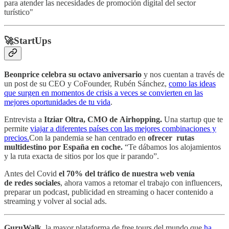
para atender las necesidades de promoción digital del sector
turístico"
🚀StartUps
Beonprice celebra su octavo aniversario
y nos cuentan a través de
un post de su CEO y CoFounder, Rubén Sánchez,
como las ideas
que surgen en momentos de crisis a veces se convierten en las
mejores oportunidades de tu vida
.
Entrevista a
Itziar Oltra, CMO de Airhopping.
Una startup que te
permite
viajar a diferentes países con las mejores combinaciones y
precios.
Con la pandemia se han centrado en
ofrecer rutas
multidestino por España en coche.
“Te dábamos los alojamientos
y la ruta exacta de sitios por los que ir parando”.
Antes del Covid
el 70% del tráfico de nuestra web venía
de redes sociales
, ahora vamos a retomar el trabajo con influencers,
preparar un podcast, publicidad en streaming o hacer contenido a
streaming y volver al social ads.
GuruWalk
, la mayor plataforma de free tours del mundo que
ha