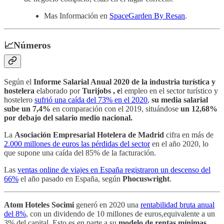
Mas Información en
SpaceGarden By Resan
.
📈Números
Según el
Informe Salarial Anual 2020 de la industria turística y
hostelera
elaborado por
Turijobs , e
l empleo en el sector turístico y
hostelero
sufrió una caída del 73% en el 2020
,
su media salarial
sube un 7,4%
en comparación con el 2019, situándose
un 12,68%
por debajo del salario medio nacional.
La
Asociación Empresarial Hotelera de Madrid
cifra en más de
2.000 millones de euros las pérdidas del sector
en el año 2020, lo
que supone una caída del 85% de la facturación.
Las
ventas online de viajes en España registraron un descenso del
66%
el año pasado en España, según
Phocuswright
.
Atom Hoteles Socimi
generó en 2020 una
rentabilidad bruta anual
del 8%
, con un dividendo de 10 millones de euros,equivalente a un
3% del capital. Esto es en parte a su
modelo de rentas mínimas