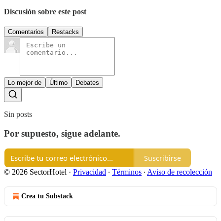
Discusión sobre este post
Comentarios
Restacks
Lo mejor de
Último
Debates
Sin posts
Por supuesto, sigue adelante.
Suscribirse
© 2026 SectorHotel
·
Privacidad
∙
Términos
∙
Aviso de recolección
Crea tu Substack