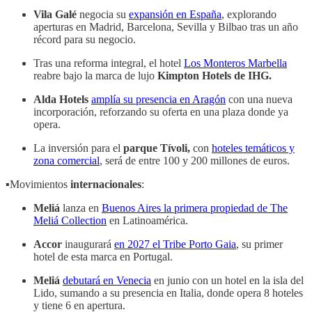
Vila Galé
negocia su
expansión en España
, explorando
aperturas en Madrid, Barcelona, Sevilla y Bilbao tras un año
récord para su negocio.
Tras una reforma integral, el hotel
Los Monteros Marbella
reabre bajo la marca de lujo
Kimpton Hotels de IHG.
Alda Hotels
amplía su presencia en Aragón
con una nueva
incorporación, reforzando su oferta en una plaza donde ya
opera.
La inversión para el
parque Tívoli,
con
hoteles temáticos y
zona comercial
, será de entre 100 y 200 millones de euros.
▪️Movimientos
internacionales
:
Meliá
lanza en
Buenos Aires la primera propiedad de The
Meliá Collection
en Latinoamérica.
Accor
inaugurará
en 2027 el Tribe Porto Gaia
, su primer
hotel de esta marca en Portugal.
Meliá
debutará en Venecia
en junio con un hotel en la isla del
Lido, sumando a su presencia en Italia, donde opera 8 hoteles
y tiene 6 en apertura.