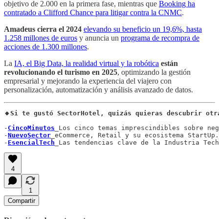
objetivo de 2.000 en la primera fase, mientras que
Booking ha
contratado a Clifford Chance para litigar contra la CNMC
.
Amadeus cierra el 2024
elevando su beneficio un 19,6%, hasta
1.258 millones de euros
y anuncia un
programa de recompra de
acciones de 1.300 millones
.
La
IA, el Big Data, la realidad virtual y la robótica
están
revolucionando el turismo en 2025
, optimizando la gestión
empresarial y mejorando la experiencia del viajero con
personalización, automatización y análisis avanzado de datos.
🔸Si te gustó SectorHotel, quizás quieras descubrir otr
-
CincoMinutos
_Los cinco temas imprescindibles sobre neg
-
NuevoSector
_eCommerce, Retail y su ecosistema StartUp.

-
EsencialTech
_Las tendencias clave de la Industria Tech
4
1
Compartir