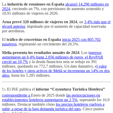
La
industria de reuniones en España
alcanzó 14.296 millones en
2024
, creciendo un 7%, con previsiones de aumento sostenido y
10,91 millones de viajeros en 2026.
Aena prevé 320 millones de viajeros en 2024
, un
3,4% más que el
récord anterior
, impulsado por el aumento de capacidad reservada
por aerolíneas.
El
tráfico de cruceristas en España
inicia 2025 con 805.702
pasajeros
, registrando un crecimiento del 20,5%.
Melia
presenta los resultados anuales de 2024
: Los i
ngresos
aumentaron un 6,4% hasta 2.056 millones de euros, el RevPAR
creció un 10,7%
y la deuda financiera neta se redujo en 391
millones, quedando en 772,7 millones. Un dato llamativo, e
l valor
de los hoteles y otros activos de Meliá se incrementa un 14% en dos
años
, hasta los 5.285 millones.
📉 El INE publica el
informe “Coyuntura Turística Hotelera”
correspondiente a
Enero de 2025 donde
las pernoctaciones en
establecimientos hoteleros aumentaron un 2,5%
, superando los 16,9
millones. Destacar también cómo
los precios hoteleros vuelven a
subir, a pesar de la baja demanda turística del mes
. Cinco puntos