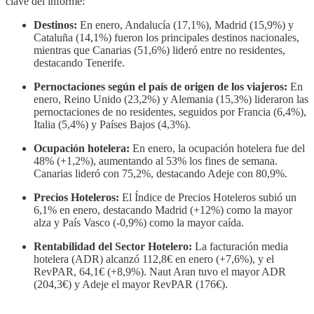
clave del informe:
Destinos:
En enero, Andalucía (17,1%), Madrid (15,9%) y
Cataluña (14,1%) fueron los principales destinos nacionales,
mientras que Canarias (51,6%) lideró entre no residentes,
destacando Tenerife.
Pernoctaciones según el país de origen de los viajeros:
En
enero, Reino Unido (23,2%) y Alemania (15,3%) lideraron las
pernoctaciones de no residentes, seguidos por Francia (6,4%),
Italia (5,4%) y Países Bajos (4,3%).
Ocupación hotelera:
En enero, la ocupación hotelera fue del
48% (+1,2%), aumentando al 53% los fines de semana.
Canarias lideró con 75,2%, destacando Adeje con 80,9%.
Precios Hoteleros:
El Índice de Precios Hoteleros subió un
6,1% en enero, destacando Madrid (+12%) como la mayor
alza y País Vasco (-0,9%) como la mayor caída.
Rentabilidad del Sector Hotelero:
La facturación media
hotelera (ADR) alcanzó 112,8€ en enero (+7,6%), y el
RevPAR, 64,1€ (+8,9%). Naut Aran tuvo el mayor ADR
(204,3€) y Adeje el mayor RevPAR (176€).