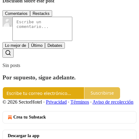
Discusión sobre este post
Comentarios
Restacks
Lo mejor de
Último
Debates
Sin posts
Por supuesto, sigue adelante.
Suscribirse
© 2026 SectorHotel
·
Privacidad
∙
Términos
∙
Aviso de recolección
Crea tu Substack
Descargar la app