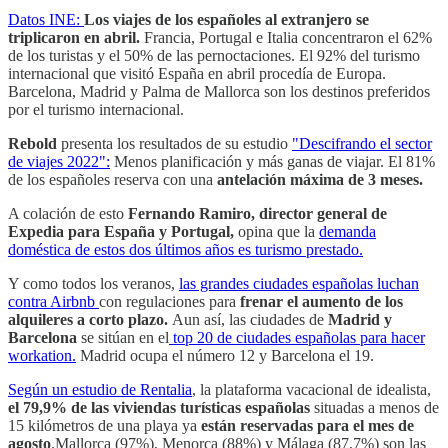
Datos INE:
Los viajes de los españoles al extranjero se
triplicaron en abril.
Francia, Portugal e Italia concentraron el 62%
de los turistas y el 50% de las pernoctaciones. El 92% del turismo
internacional que visitó España en abril procedía de Europa.
Barcelona, Madrid y Palma de Mallorca son los destinos preferidos
por el turismo internacional.
Rebold
presenta los resultados de su estudio
"Descifrando el sector
de viajes 2022":
Menos planificación y más ganas de viajar. El 81%
de los españoles reserva con una
antelación máxima de 3 meses.
A colación de esto
Fernando Ramiro, director general de
Expedia para España y Portugal,
opina que la
demanda
doméstica de estos dos últimos años es turismo prestado.
Y como todos los veranos,
las grandes ciudades españolas luchan
contra Airbnb
con regulaciones para
frenar el aumento de los
alquileres a corto plazo.
Aun así, las ciudades de
Madrid y
Barcelona
se sitúan en el
top 20 de ciudades españolas para hacer
workation.
Madrid ocupa el número 12 y Barcelona el 19.
Según un estudio de Rentalia
, la plataforma vacacional de idealista,
el 79,9% de las viviendas turísticas españolas
situadas a menos de
15 kilómetros de una playa ya
están reservadas para el mes de
agosto
.Mallorca (97%), Menorca (88%) y Málaga (87,7%) son las