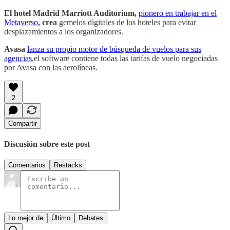
El hotel Madrid Marriott Auditorium,
pionero en trabajar en el
Metaverso
, crea
gemelos digitales de los hoteles para evitar
desplazamientos a los organizadores.
Avasa
lanza su propio motor de búsqueda de vuelos para sus
agencias
,el software contiene todas las tarifas de vuelo negociadas
por Avasa con las aerolíneas.
2
Compartir
Discusión sobre este post
Comentarios
Restacks
Lo mejor de
Último
Debates