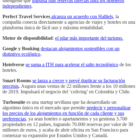
inteligente que
impulsa más reservas directas para los hoteleros
independientes
.
Perfect Travel Services
alcanza un acuerdo con Halltels,
la
compañía conecta directamente a agencias de viajes y hoteles en una
plataforma única de fácil uso y máxima rentabilidad.
Motor de disponibilidad
:
el pilar más importante del turismo.
Google y Booking
destacan alojamientos sostenibles con un
distintivo ecológico
.
Hotelverse
se suma a ITH para acelerar el salto tecnológico
de los
hoteles.
Smart Rooms
se lanza a crecer y prevé duplicar su facturación
precrisis
.
Augura unas ventas de 22 millones frente a los 10 millones
de 2019. Impulsará el negocio del ‘coliving’ en Colombia y Chile.
Turbosuite
es una startup sevillana que ha desarrollado un
algoritmo único en el mercado que permite
predecir y personalizar
los precios de los alojamientos en función de cada cliente y sus
preferencias
, ya sean hoteles o apartamentos y ya gestiona 3.700
propiedades en 12 países, logrando 70.000 reservas por valor de 30
millones de euros, y acaba de abrir oficina en San Francisco para
comenzar su expansión por Estados Unidos y Canadá.