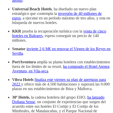
agosto
.
Universal Beach Hotels
, ha ​​diseñado un nuevo plan
estratégico que contempla la
inversión de 40 millones de
euros
, a ejecutar en un período máximo de tres años, y esta en
búsqueda de nuevos hoteles.
KKR
prueba la recuperación turística con la
venta de cinco
hoteles en Baleares
, espera conseguir un precio de 140
millones.
Senator
invierte 2,6 M€ en renovar el Virgen de los Reyes en
Sevilla
.
PortAventura
amplía su planta hotelera con establecimientos
fuera de los límites de su resort,
ha comprado el Hotel Atenea
Aventura, en Vila-seca
.
Vibra Hotels
finaliza este viernes su plan de aperturas para
2022
y ofrece más de 4.500 habitaciones y superará las 9.000
plazas en sus establecimientos de Ibiza y Mallorca.
30º Hotels,
la cadena hotelera del grupo EHO,
ha lanzado
Doñana Sense
, un conjunto de experiencias que surgen del
acuerdo entre sus hoteles El Cortijo y El Cortijo de los
Mimbrales, de Matalascañas, y el Parque Nacional de