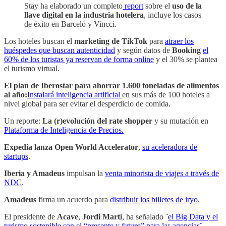
Stay ha elaborado un completo
report
sobre el
uso de la
llave digital en la industria hotelera
, incluye los casos
de éxito en Barceló y Vincci.
Los hoteles buscan el
marketing de TikTok
para
atraer los
huéspedes que buscan autenticidad
y según datos de
Booking
el
60% de los turistas ya reservan de forma online
y el 30% se plantea
el turismo virtual.
El plan de Iberostar para ahorrar 1.600 toneladas de alimentos
al año:
Instalará inteligencia artificial
en sus más de 100 hoteles a
nivel global para ser evitar el desperdicio de comida.
Un reporte:
La (r)evolución del rate shopper
y su mutación en
Plataforma de Inteligencia de Precios.
Expedia lanza Open World Accelerator
,
su aceleradora de
startups
.
Iberia y Amadeus
impulsan la
venta minorista de viajes a través de
NDC
.
Amadeus
firma un acuerdo para
distribuir los billetes de iryo.
El presidente de
Acave
,
Jordi Martí
, ha señalado ¨
el Big Data y el
turismo sostenible son el “presente y futuro” para las agencias¨.