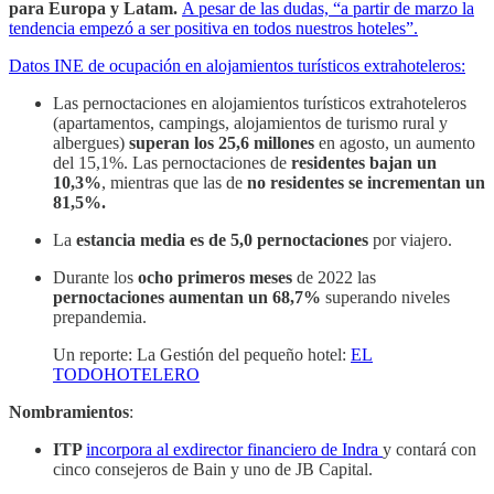
para Europa y Latam.
A pesar de las dudas, “a partir de marzo la
tendencia empezó a ser positiva en todos nuestros hoteles”.
Datos INE de ocupación en alojamientos turísticos extrahoteleros:
Las pernoctaciones en alojamientos turísticos extrahoteleros
(apartamentos, campings, alojamientos de turismo rural y
albergues)
superan los 25,6 millones
en agosto, un aumento
del 15,1%. Las pernoctaciones de
residentes bajan un
10,3%
, mientras que las de
no residentes se incrementan un
81,5%.
La
estancia media es de 5,0 pernoctaciones
por viajero.
Durante los
ocho primeros meses
de 2022 las
pernoctaciones aumentan un 68,7%
superando niveles
prepandemia.
Un reporte: La Gestión del pequeño hotel:
EL
TODOHOTELERO
Nombramientos
:
ITP
incorpora al exdirector financiero de Indra
y contará con
cinco consejeros de Bain y uno de JB Capital.