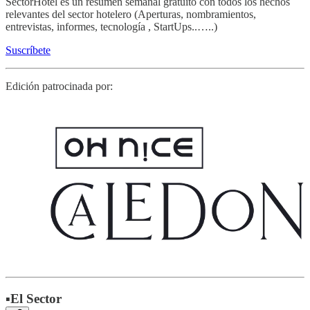
SectorHotel es un resumen semanal gratuíto con todos los hechos
relevantes del sector hotelero (Aperturas, nombramientos,
entrevistas, informes, tecnología , StartUps..…..)
Suscríbete
Edición patrocinada por:
▪️El Sector