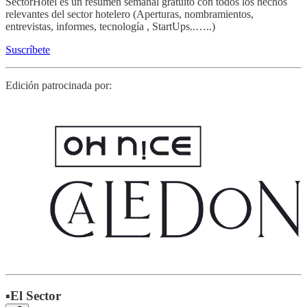
SectorHotel es un resumen semanal gratuíto con todos los hechos
relevantes del sector hotelero (Aperturas, nombramientos,
entrevistas, informes, tecnología , StartUps..…..)
Suscríbete
Edición patrocinada por:
▪️El Sector