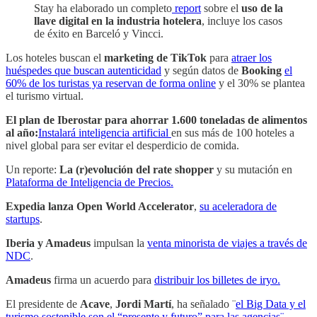
Stay ha elaborado un completo
report
sobre el
uso de la
llave digital en la industria hotelera
, incluye los casos
de éxito en Barceló y Vincci.
Los hoteles buscan el
marketing de TikTok
para
atraer los
huéspedes que buscan autenticidad
y según datos de
Booking
el
60% de los turistas ya reservan de forma online
y el 30% se plantea
el turismo virtual.
El plan de Iberostar para ahorrar 1.600 toneladas de alimentos
al año:
Instalará inteligencia artificial
en sus más de 100 hoteles a
nivel global para ser evitar el desperdicio de comida.
Un reporte:
La (r)evolución del rate shopper
y su mutación en
Plataforma de Inteligencia de Precios.
Expedia lanza Open World Accelerator
,
su aceleradora de
startups
.
Iberia y Amadeus
impulsan la
venta minorista de viajes a través de
NDC
.
Amadeus
firma un acuerdo para
distribuir los billetes de iryo.
El presidente de
Acave
,
Jordi Martí
, ha señalado ¨
el Big Data y el
turismo sostenible son el “presente y futuro” para las agencias¨.