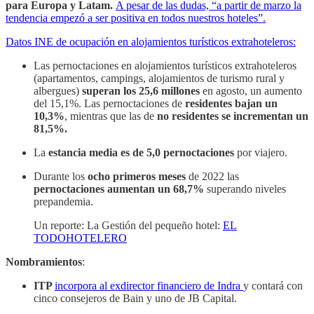
para Europa y Latam.
A pesar de las dudas, “a partir de marzo la
tendencia empezó a ser positiva en todos nuestros hoteles”.
Datos INE de ocupación en alojamientos turísticos extrahoteleros:
Las pernoctaciones en alojamientos turísticos extrahoteleros
(apartamentos, campings, alojamientos de turismo rural y
albergues)
superan los 25,6 millones
en agosto, un aumento
del 15,1%. Las pernoctaciones de
residentes bajan un
10,3%
, mientras que las de
no residentes se incrementan un
81,5%.
La
estancia media es de 5,0 pernoctaciones
por viajero.
Durante los
ocho primeros meses
de 2022 las
pernoctaciones aumentan un 68,7%
superando niveles
prepandemia.
Un reporte: La Gestión del pequeño hotel:
EL
TODOHOTELERO
Nombramientos
:
ITP
incorpora al exdirector financiero de Indra
y contará con
cinco consejeros de Bain y uno de JB Capital.