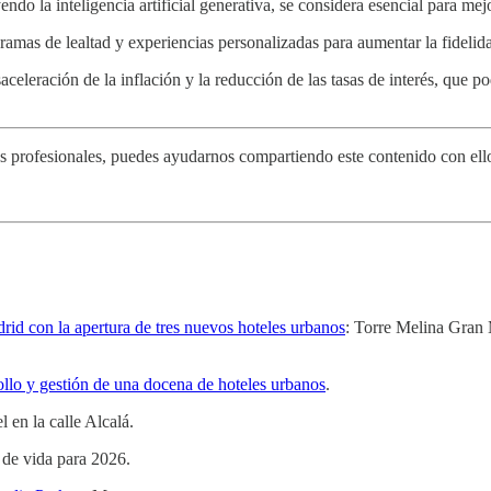
endo la inteligencia artificial generativa, se considera esencial para mej
amas de lealtad y experiencias personalizadas para aumentar la fidelidad 
ración de la inflación y la reducción de las tasas de interés, que podr
os profesionales, puedes ayudarnos compartiendo este contenido con ello
id con la apertura de tres nuevos hoteles urbanos
: Torre Melina Gran M
ollo y gestión de una docena de hoteles urbanos
.
 en la calle Alcalá.
 de vida para 2026.