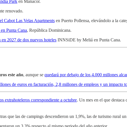
andia Park
en Manacor.
te renovado.
el Cabot Las Velas Apartments
en Puerto Pollensa, elevándolo a la categ
l en Punta Cana
, República Dominicana.
 en 2027 de dos nuevos hoteles
INNSiDE by Meliá en Punta Cana.
uros este año
, aunque se
quedará por debajo de los 4.000 millones alc
lones de euros en facturación, 2,8 millones de empleos y un impacto to
os extrahoteleros correspondiente a octubre
. Un mes en el que destaca
as que las de campings descendieron un 1,9%, las de turismo rural un
entaron un 3,3% respecto al mismo periodo del año anterior.