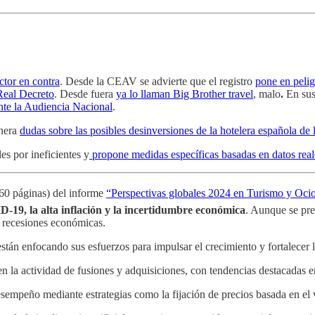
ctor en contra
. Desde la CEAV se advierte que el registro
pone en pelig
 Real Decreto
. Desde fuera
ya lo llaman Big Brother travel
, malo
.
En sus
nte la Audiencia Nacional
.
nera
dudas sobre las posibles desinversiones de la hotelera española de 
les por ineficientes y
propone medidas específicas basadas en datos real
 60 páginas) del informe
“Perspectivas globales 2024 en Turismo y Oci
ID-19, la alta inflación y la incertidumbre económica
. Aunque se pre
de recesiones económicas.
están enfocando sus esfuerzos para impulsar el crecimiento y fortalecer l
en la actividad de fusiones y adquisiciones, con tendencias destacada
esempeño mediante estrategias como la fijación de precios basada en e