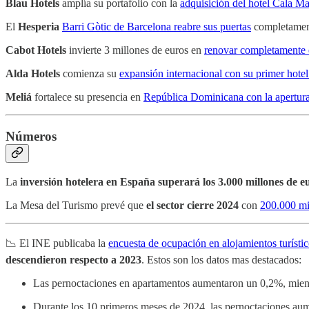
Blau Hotels
amplía su portafolio con la
adquisición del hotel Cala M
El
Hesperia
Barri Gòtic de Barcelona reabre sus puertas
completamen
Cabot Hotels
invierte 3 millones de euros en
renovar completamente 
Alda Hotels
comienza su
expansión internacional con su primer hote
Meliá
fortalece su presencia en
República Dominicana con la apertura
Números
La
inversión hotelera en España superará los 3.000 millones de e
La Mesa del Turismo prevé que
el sector cierre 2024
con
200.000 mil
📉 El INE publicaba la
encuesta de ocupación en alojamientos turístic
descendieron respecto a 2023
. Estos son los datos mas destacados:
Las pernoctaciones en apartamentos aumentaron un 0,2%, mientr
Durante los 10 primeros meses de 2024, las pernoctaciones aum