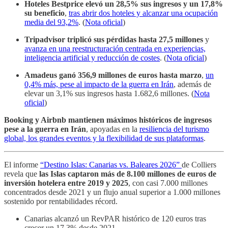
Hoteles Bestprice elevó un 28,5% sus ingresos y un 17,8%
su beneficio
,
tras abrir dos hoteles y alcanzar una ocupación
media del 93,2%
. (
Nota oficial
)
Tripadvisor triplicó sus pérdidas hasta 27,5 millones
y
avanza en una reestructuración centrada en experiencias,
inteligencia artificial y reducción de costes
. (
Nota oficial
)
Amadeus ganó 356,9 millones de euros hasta marzo
,
un
0,4% más, pese al impacto de la guerra en Irán
, además de
elevar un 3,1% sus ingresos hasta 1.682,6 millones. (
Nota
oficial
)
Booking y Airbnb mantienen máximos históricos de ingresos
pese a la guerra en Irán
, apoyadas en la
resiliencia del turismo
global, los grandes eventos y la flexibilidad de sus plataformas
.
El informe
“Destino Islas: Canarias vs. Baleares 2026”
de Colliers
revela que
las Islas captaron más de 8.100 millones de euros de
inversión hotelera entre 2019 y 2025
, con casi 7.000 millones
concentrados desde 2021 y un flujo anual superior a 1.000 millones
sostenido por rentabilidades récord.
Canarias alcanzó un RevPAR histórico de 120 euros tras
crecer un 17,3% desde 2021.