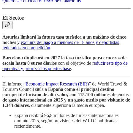
Quiero ser el Head of F&B de Gaiarooms
El Sector
Asturias limitará la futura tasa turística a un máximo de cinco
noches
y
excluirá del pago a menores de 18 años y deportistas
federados en competición
.
Barcelona duplicará en 2027 la tasa turística para cruceros de
escala hasta 8 euros diarios
con el objetivo de r
educir este tipo de
operativa y priorizar los puertos base
.
El informe
“Economic Impact Research (EIR)”
de World Travel &
Tourism Council sitúa a
España como el principal destino
europeo de turismo de alto valor, con 115.100 millones de euros
de gasto internacional en 2025 y un gasto medio por visitante de
1.344 dólares
, claramente superior a la media europea.
España recibirá 96,8 millones de turistas internacionales
durante 2025, según previsiones del WTTC publicadas
recientemente.