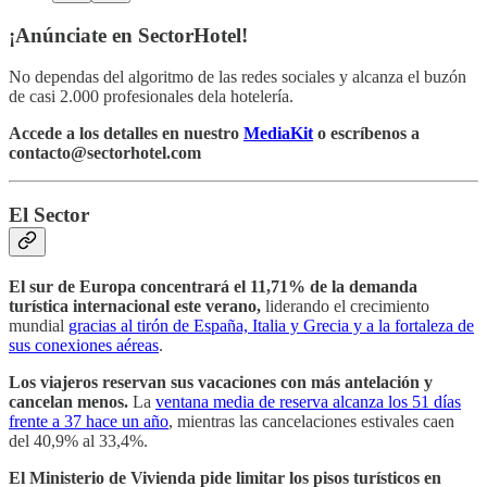
¡Anúnciate en SectorHotel!
No dependas del algoritmo de las redes sociales y alcanza el buzón
de casi 2.000 profesionales dela hotelería.
Accede a los detalles en nuestro
MediaKit
o escríbenos a
contacto@sectorhotel.com
El Sector
El sur de Europa concentrará el 11,71% de la demanda
turística internacional este verano,
liderando el crecimiento
mundial
gracias al tirón de España, Italia y Grecia y a la fortaleza de
sus conexiones aéreas
.
Los viajeros reservan sus vacaciones con más antelación y
cancelan menos.
La
ventana media de reserva alcanza los 51 días
frente a 37 hace un año
, mientras las cancelaciones estivales caen
del 40,9% al 33,4%.
El Ministerio de Vivienda pide limitar los pisos turísticos en