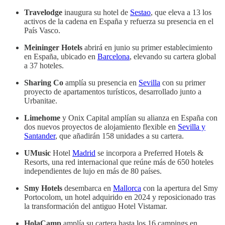
Travelodge
inaugura su hotel de
Sestao
, que eleva a 13 los
activos de la cadena en España y refuerza su presencia en el
País Vasco.
Meininger Hotels
abrirá en junio su primer establecimiento
en España, ubicado en
Barcelona
, elevando su cartera global
a 37 hoteles.
Sharing Co
amplía su presencia en
Sevilla
con su primer
proyecto de apartamentos turísticos, desarrollado junto a
Urbanitae.
Limehome
y Onix Capital amplían su alianza en España con
dos nuevos proyectos de alojamiento flexible en
Sevilla y
Santander
, que añadirán 158 unidades a su cartera.
UMusic
Hotel
Madrid
se incorpora a Preferred Hotels &
Resorts, una red internacional que reúne más de 650 hoteles
independientes de lujo en más de 80 países.
Smy Hotels
desembarca en
Mallorca
con la apertura del Smy
Portocolom, un hotel adquirido en 2024 y reposicionado tras
la transformación del antiguo Hotel Vistamar.
HolaCamp
amplía su cartera hasta los 16 campings en