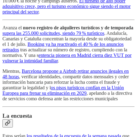
10.000 € la noche y campings austeros.
El turismo de alto poder
adquisitivo crece, pero el turismo económico sigue siendo el motor
principal del sector
.
Avanza el
nuevo registro de alquileres turísticos y de temporada
supera las 255.000 solicitudes, siendo 79 % turísticos
. Andalucía,
Canarias y Cataluña concentran la mayoría desde su obligatoriedad
el 1 de julio.
Booking ya ha reactivado el 40 % de los anuncios
retirados
tras actualizar su número de registro, cumpliendo con la
normativa. Y una s
entencia pionera en Madrid cierra diez VUT por
vulnerar la intimidad familiar
.
Mientras,
Barcelona propone a Airbnb retirar anuncios ilegales en
48 horas
, verificar identidades, compartir datos mensuales y ceder
información bancaria para reforzar la lucha contra el fraude y
garantizar la legalidad y l
os pisos turísticos confían en la Unión
Europea para frenar su eliminación en 2029
, apelando a la directiva
de servicios como defensa ante las restricciones municipales
La encuesta
Estos serían
los resultados de la encuesta de la semana pasada
que