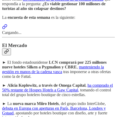
respondía a la pregunta:
¿Es viable gestionar 100 millones de
turistas al año sin colapsar destinos?
La
encuesta de esta semana
es la siguiente:
Cargando...
El Mercado
► El fondo estadounidense
LCN comprará por 225 millones
nueve hoteles Silken a Pygmalion y CBRE
,
manteniendo la
gestión en manos de la cadena vasca
tras imponerse a otras ofertas
como la de Fattal.
►
Alicia Koplowitz, a través de Omega Capital
,
ha comprado el
50% restante de Hospes Hotels a Gaw Capital,
tomando el control
total del grupo hotelero boutique de cinco estrellas.
► La
nueva marca Miiro Hotels
, del grupo indio InterGlobe,
debuta en Europa con aperturas en París, Barcelona, Londres y
Gstaad
, apostando por hoteles boutique con diseño, arte y fuerte