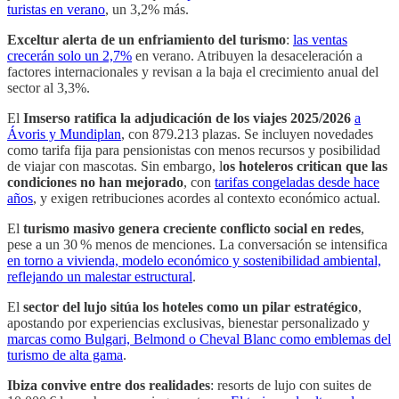
turistas en verano
, un 3,2% más.
Exceltur alerta de un enfriamiento del turismo
:
las ventas
crecerán solo un 2,7%
en verano. Atribuyen la desaceleración a
factores internacionales y revisan a la baja el crecimiento anual del
sector al 3,3%.
El
Imserso ratifica la adjudicación de los viajes 2025/2026
a
Ávoris y Mundiplan
, con 879.213 plazas. Se incluyen novedades
como tarifa fija para pensionistas con menos recursos y posibilidad
de viajar con mascotas. Sin embargo, l
os hoteleros critican que las
condiciones no han mejorado
, con
tarifas congeladas desde hace
años
, y exigen retribuciones acordes al contexto económico actual.
El
turismo masivo genera creciente conflicto social en redes
,
pese a un 30 % menos de menciones. La conversación se intensifica
en torno a vivienda, modelo económico y sostenibilidad ambiental,
reflejando un malestar estructural
.
El
sector del lujo sitúa los hoteles como un pilar estratégico
,
apostando por experiencias exclusivas, bienestar personalizado y
marcas como Bulgari, Belmond o Cheval Blanc como emblemas del
turismo de alta gama
.
Ibiza convive entre dos realidades
: resorts de lujo con suites de