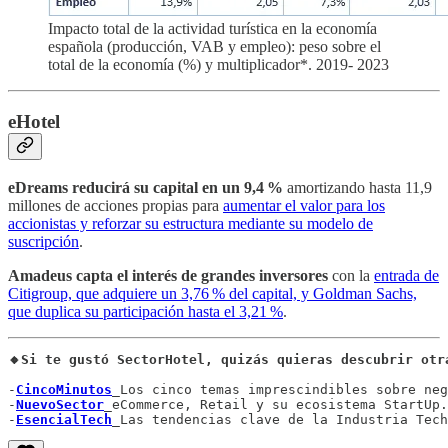
Impacto total de la actividad turística en la economía
española (producción, VAB y empleo): peso sobre el
total de la economía (%) y multiplicador*. 2019- 2023
eHotel
eDreams reducirá su capital en un 9,4 %
amortizando hasta 11,9
millones de acciones propias para
aumentar el valor para los
accionistas y reforzar su estructura mediante su modelo de
suscripción
.
Amadeus capta el interés de grandes inversores
con la
entrada de
Citigroup, que adquiere un 3,76 % del capital, y Goldman Sachs,
que duplica su participación hasta el 3,21 %
.
🔸Si te gustó SectorHotel, quizás quieras descubrir otr
-
CincoMinutos
_Los cinco temas imprescindibles sobre neg
-
NuevoSector
_eCommerce, Retail y su ecosistema StartUp.

-
EsencialTech
_Las tendencias clave de la Industria Tech