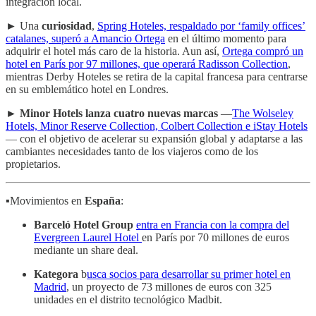
integración local.
► Una
curiosidad
,
Spring Hoteles, respaldado por ‘family offices’
catalanes, superó a Amancio Ortega
en el último momento para
adquirir el hotel más caro de la historia. Aun así,
Ortega compró un
hotel en París por 97 millones, que operará Radisson Collection
,
mientras Derby Hoteles se retira de la capital francesa para centrarse
en su emblemático hotel en Londres.
►
Minor Hotels lanza cuatro nuevas marcas
—
The Wolseley
Hotels, Minor Reserve Collection, Colbert Collection e iStay Hotels
— con el objetivo de acelerar su expansión global y adaptarse a las
cambiantes necesidades tanto de los viajeros como de los
propietarios.
▪️Movimientos en
España
:
Barceló Hotel Group
entra en Francia con la compra del
Evergreen Laurel Hotel
en París por 70 millones de euros
mediante un share deal.
Kategora
b
usca socios para desarrollar su primer hotel en
Madrid
, un proyecto de 73 millones de euros con 325
unidades en el distrito tecnológico Madbit.