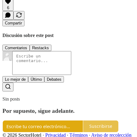
6
Compartir
Discusión sobre este post
Comentarios
Restacks
Lo mejor de
Último
Debates
Sin posts
Por supuesto, sigue adelante.
Suscribirse
© 2026 SectorHotel
·
Privacidad
∙
Términos
∙
Aviso de recolección