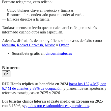
Formato telegrama, cero relleno:
— Cinco titulares clave en negocio y finanzas.
— Resumen ultracondensado para entender al vuelo.
— Enlaces directos a la fuente.
Tardarás menos en leerlo que en calentar el café, pero estarás
informado cuando otros aún especulan.
Además, disfrutarás de monográficos sobre casos de éxito como
Idealista
,
Rocket Carwash
,
Mixue
o
Dyson
.
Suscríbete gratis en
cincominutos.es
Números
RIU Hotels triplicó su beneficio en 2024
hasta los 132,4 M€, con
6,7 M de clientes y 89% de ocupación
, y planea nuevas aperturas y
reformas estratégicas en 2025 y 2026.
Los
turistas chinos lideran el gasto medio en España en 2025
con 3.150 €, s
eguidos por estadounidenses y mexicanos
.