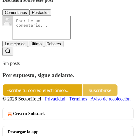
Discusión sobre este post
Comentarios
Restacks
Lo mejor de
Último
Debates
Sin posts
Por supuesto, sigue adelante.
Suscribirse
© 2026 SectorHotel
·
Privacidad
∙
Términos
∙
Aviso de recolección
Crea tu Substack
Descargar la app