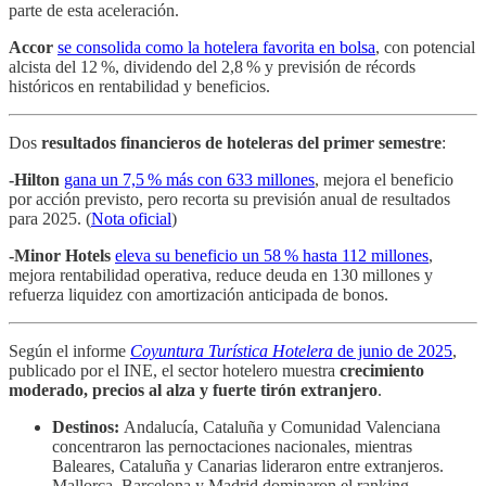
parte de esta aceleración.
Accor
se consolida como la hotelera favorita en bolsa
, con potencial
alcista del 12 %, dividendo del 2,8 % y previsión de récords
históricos en rentabilidad y beneficios.
Dos
resultados financieros de hoteleras del primer semestre
:
-Hilton
gana un 7,5 % más con 633 millones
, mejora el beneficio
por acción previsto, pero recorta su previsión anual de resultados
para 2025. (
Nota oficial
)
-Minor Hotels
eleva su beneficio un 58 % hasta 112 millones
,
mejora rentabilidad operativa, reduce deuda en 130 millones y
refuerza liquidez con amortización anticipada de bonos.
Según el informe
Coyuntura Turística Hotelera
de junio de 2025
,
publicado por el INE, el sector hotelero muestra
crecimiento
moderado, precios al alza y fuerte tirón extranjero
.
Destinos:
Andalucía, Cataluña y Comunidad Valenciana
concentraron las pernoctaciones nacionales, mientras
Baleares, Cataluña y Canarias lideraron entre extranjeros.
Mallorca, Barcelona y Madrid dominaron el ranking.