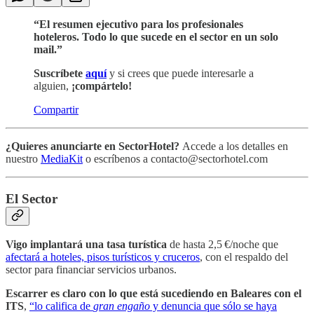
“El resumen ejecutivo para los profesionales
hoteleros. Todo lo que sucede en el sector en un solo
mail.”
Suscríbete
aquí
y si crees que puede interesarle a
alguien,
¡compártelo!
Compartir
¿Quieres anunciarte en SectorHotel?
Accede a los detalles en
nuestro
MediaKit
o escríbenos a contacto@sectorhotel.com
El Sector
Vigo implantará una tasa turística
de hasta 2,5 €/noche que
afectará a hoteles, pisos turísticos y cruceros
, con el respaldo del
sector para financiar servicios urbanos.
Escarrer es claro con lo que está sucediendo en Baleares con el
ITS
,
“lo califica de
gran engaño
y denuncia que sólo se haya