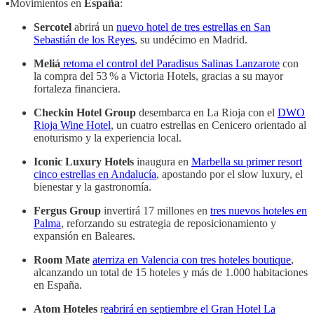
▪️Movimientos en
España
:
Sercotel
abrirá un
nuevo hotel de tres estrellas en San
Sebastián de los Reyes
, su undécimo en Madrid.
Meliá
retoma el control del Paradisus Salinas Lanzarote
con
la compra del 53 % a Victoria Hotels, gracias a su mayor
fortaleza financiera.
Checkin Hotel Group
desembarca en La Rioja con el
DWO
Rioja Wine Hotel
, un cuatro estrellas en Cenicero orientado al
enoturismo y la experiencia local.
Iconic Luxury Hotels
inaugura en
Marbella su primer resort
cinco estrellas en Andalucía
, apostando por el slow luxury, el
bienestar y la gastronomía.
Fergus Group
invertirá 17 millones en
tres nuevos hoteles en
Palma
, reforzando su estrategia de reposicionamiento y
expansión en Baleares.
Room Mate
aterriza en Valencia con tres hoteles boutique
,
alcanzando un total de 15 hoteles y más de 1.000 habitaciones
en España.
Atom Hoteles
r
eabrirá en septiembre el Gran Hotel La