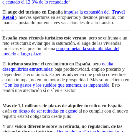
ejecutado el 12,3% de lo recaudado”
.
El
auge del turismo en España
i
mpulsa la expansión del
Travel
Retail
y nuevas aperturas en aeropuertos y destinos premium, con
marcas apostando por enclaves vacacionales de alto tránsito.
España roza récords turísticos este verano
, pero se enfrenta a un
reto estructural: evitar que la saturación, el auge de las viviendas
turísticas y la presión urbana
comprometan la sostenibilidad del
modelo a largo plazo
.
El
turismo sostiene el crecimiento en España
, pero
oculta
desequilibrios estructurales
: baja productividad, empleo precario y
dependencia económica. Expertos advierten que podría convertirse
en una trampa, no en un motor de prosperidad. Más sobre el tema en
“Con los gastos y los sueldos que tenemos, es impensable
. Esto
tendrá una afectación sí o sí en el sector.
Más de 1,1 millones de plazas de alquiler turístico en España
están
en riesgo de ser retiradas en agosto
al no cumplir con el nuevo
registro estatal obligatorio desde julio.
Y una
visión diferente sobre la retirada, no regulación, de las
viviendas de uso turístico
:
"Dentro de un año me lo preguntas a