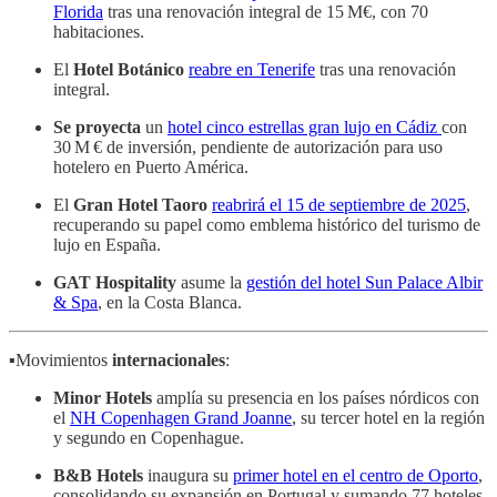
Florida
tras una renovación integral de 15 M€, con 70
habitaciones.
El
Hotel Botánico
reabre en Tenerife
tras una renovación
integral.
Se
proyecta
un
hotel cinco estrellas gran lujo en Cádiz
con
30 M € de inversión, pendiente de autorización para uso
hotelero en Puerto América.
El
Gran Hotel Taoro
reabrirá el 15 de septiembre de 2025
,
recuperando su papel como emblema histórico del turismo de
lujo en España.
GAT Hospitality
asume la
gestión del hotel Sun Palace Albir
& Spa
, en la Costa Blanca.
▪️Movimientos
internacionales
:
Minor Hotels
amplía su presencia en los países nórdicos con
el
NH Copenhagen Grand Joanne
, su tercer hotel en la región
y segundo en Copenhague.
B&B Hotels
inaugura su
primer hotel en el centro de Oporto
,
consolidando su expansión en Portugal y sumando 77 hoteles