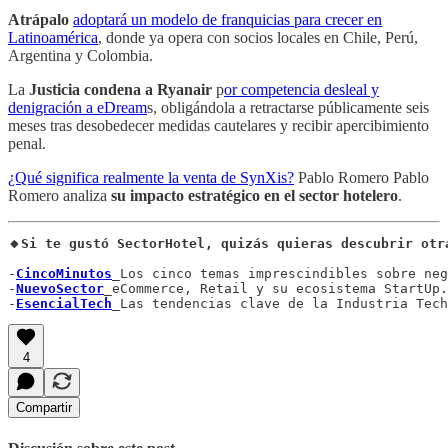
Atrápalo
adoptará un modelo de franquicias para crecer en
Latinoamérica
, donde ya opera con socios locales en Chile, Perú,
Argentina y Colombia.
La
Justicia condena a Ryanair
p
or competencia desleal y
denigración a eDream
s, obligándola a retractarse públicamente seis
meses tras desobedecer medidas cautelares y recibir apercibimiento
penal.
¿Qué significa realmente la venta de SynXis?
Pablo Romero Pablo
Romero analiza
su impacto estratégico en el sector hotelero
.
🔸Si te gustó SectorHotel, quizás quieras descubrir otr
-
CincoMinutos
_Los cinco temas imprescindibles sobre neg
-
NuevoSector
_eCommerce, Retail y su ecosistema StartUp.

-
EsencialTech
_Las tendencias clave de la Industria Tech
4
Compartir