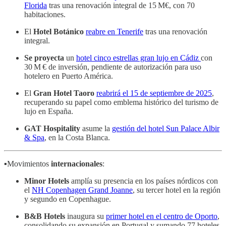
Florida
tras una renovación integral de 15 M€, con 70
habitaciones.
El
Hotel Botánico
reabre en Tenerife
tras una renovación
integral.
Se
proyecta
un
hotel cinco estrellas gran lujo en Cádiz
con
30 M € de inversión, pendiente de autorización para uso
hotelero en Puerto América.
El
Gran Hotel Taoro
reabrirá el 15 de septiembre de 2025
,
recuperando su papel como emblema histórico del turismo de
lujo en España.
GAT Hospitality
asume la
gestión del hotel Sun Palace Albir
& Spa
, en la Costa Blanca.
▪️Movimientos
internacionales
:
Minor Hotels
amplía su presencia en los países nórdicos con
el
NH Copenhagen Grand Joanne
, su tercer hotel en la región
y segundo en Copenhague.
B&B Hotels
inaugura su
primer hotel en el centro de Oporto
,
consolidando su expansión en Portugal y sumando 77 hoteles