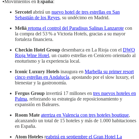
▪️Movimientos en
España
:
Sercotel
abrirá un
nuevo hotel de tres estrellas en San
Sebastián de los Reyes
, su undécimo en Madrid.
Meliá
retoma el control del Paradisus Salinas Lanzarote
con
la compra del 53 % a Victoria Hotels, gracias a su mayor
fortaleza financiera.
Checkin Hotel Group
desembarca en La Rioja con el
DWO
Rioja Wine Hotel
, un cuatro estrellas en Cenicero orientado al
enoturismo y la experiencia local.
Iconic Luxury Hotels
inaugura en
Marbella su primer resort
cinco estrellas en Andalucía
, apostando por el slow luxury, el
bienestar y la gastronomía.
Fergus Group
invertirá 17 millones en
tres nuevos hoteles en
Palma
, reforzando su estrategia de reposicionamiento y
expansión en Baleares.
Room Mate
aterriza en Valencia con tres hoteles boutique
,
alcanzando un total de 15 hoteles y más de 1.000 habitaciones
en España.
Atom Hoteles
r
eabrirá en septiembre el Gran Hotel La