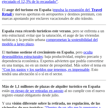
ejecutado el 12,3% de lo recaudado”
.
El
auge del turismo en España
i
mpulsa la expansión del
Travel
Retail
y nuevas aperturas en aeropuertos y destinos premium, con
marcas apostando por enclaves vacacionales de alto tránsito.
España roza récords turísticos este verano
, pero se enfrenta a un
reto estructural: evitar que la saturación, el auge de las viviendas
turísticas y la presión urbana
comprometan la sostenibilidad del
modelo a largo plazo
.
El
turismo sostiene el crecimiento en España
, pero
oculta
desequilibrios estructurales
: baja productividad, empleo precario y
dependencia económica. Expertos advierten que podría convertirse
en una trampa, no en un motor de prosperidad. Más sobre el tema en
“Con los gastos y los sueldos que tenemos, es impensable
. Esto
tendrá una afectación sí o sí en el sector.
Más de 1,1 millones de plazas de alquiler turístico en España
están
en riesgo de ser retiradas en agosto
al no cumplir con el nuevo
registro estatal obligatorio desde julio.
Y una
visión diferente sobre la retirada, no regulación, de las
viviendas de uso turístico
:
"Dentro de un año me lo preguntas a