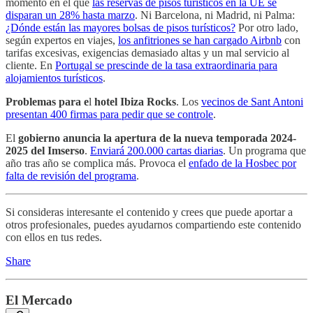
momento en el que
las reservas de pisos turísticos en la UE se
disparan un 28% hasta marzo
. Ni Barcelona, ni Madrid, ni Palma:
¿Dónde están las mayores bolsas de pisos turísticos?
Por otro lado,
según expertos en viajes,
los anfitriones se han cargado Airbnb
con
tarifas excesivas, exigencias demasiado altas y un mal servicio al
cliente. En
Portugal se prescinde de la tasa extraordinaria para
alojamientos turísticos
.
Problemas para e
l
hotel Ibiza Rocks
. Los
vecinos de Sant Antoni
presentan 400 firmas para pedir que se controle
.
El
gobierno anuncia la apertura de la nueva temporada 2024-
2025 del Imserso
.
Enviará 200.000 cartas diarias
. Un programa que
año tras año se complica más. Provoca el
enfado de la Hosbec por
falta de revisión del programa
.
Si consideras interesante el contenido y crees que puede aportar a
otros profesionales, puedes ayudarnos compartiendo este contenido
con ellos en tus redes.
Share
El Mercado