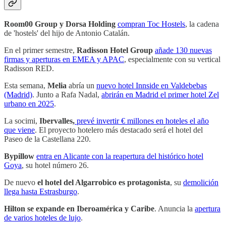
Room00 Group y Dorsa Holding
compran Toc Hostels
, la cadena
de 'hostels' del hijo de Antonio Catalán.
En el primer semestre,
Radisson Hotel Group
añade 130 nuevas
firmas y aperturas en EMEA y APAC
, especialmente con su vertical
Radisson RED.
Esta semana,
Melia
abría un
nuevo hotel Innside en Valdebebas
(Madrid)
. Junto a Rafa Nadal,
abrirán en Madrid el primer hotel Zel
urbano en 2025
.
La socimi,
Ibervalles,
prevé invertir € millones en hoteles el año
que viene
. El proyecto hotelero más destacado será el hotel del
Paseo de la Castellana 220.
Bypillow
entra en Alicante con la reapertura del histórico hotel
Goya
, su hotel número 26.
De nuevo
el hotel del Algarrobico es protagonista
, su
demolición
llega hasta Estrasburgo
.
Hilton se expande en Iberoamérica y Caribe
. Anuncia la
apertura
de varios hoteles de lujo
.