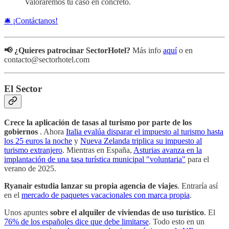
Valoraremos tu caso en concreto.
🛎️ ¡Contáctanos!
📢 ¿Quieres patrocinar SectorHotel?
Más info
aquí
o en
contacto@sectorhotel.com
El Sector
Crece la aplicación de tasas al turismo por parte de los
gobiernos
. Ahora
Italia evalúa disparar el impuesto al turismo hasta
los 25 euros la noche
y
Nueva Zelanda triplica su impuesto al
turismo extranjero
. Mientras en España,
Asturias avanza en la
implantación de una tasa turística municipal "voluntaria"
para el
verano de 2025.
Ryanair estudia lanzar su propia agencia de viajes
. Entraría así
en el
mercado de paquetes vacacionales con marca propia
.
Unos apuntes
sobre el alquiler de viviendas de uso turístico
. El
76% de los españoles dice que debe limitarse
. Todo esto en un