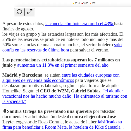
A pesar de estos datos,
la cancelación hotelera ronda el 43%
hasta
finales de agosto,
los viajes en grupo y las estancias largas son los más afectados. El
25% de las reservas se produce en hoteles todo incluido y mas del
50% son estancias de una a cuatro noches, el sector hotelero
solo
confía en las reservas de última hora
para salvar el verano.
Las pernoctaciones extrahoteleras superan los 7 millones en
junio
y
aumentan un 11,3% en el primer semestre del año
.
Madrid y Barcelona
, se sitúan
entre las ciudades europeas con
alquileres de vivienda más económicos
para viajeros que se
desplazan por motivos laborales, según la plataforma de alquiler
Homelike. Según el
CEO de W2M, Gabriel Subías
,
“el alquiler
vacacional nos ha hecho mucho daño. Ha enfrentado al turismo con
la sociedad.”
🥊Sandra Ortega ha presentado una querella
por falsedad
documental y administración desleal
contra el ejecutivo José
Leyte
, exgestor de Rosp Coruna, le acusa de haber
falsificado su
firma para beneficiar a Room Mate, la hotelera de Kike Sarasola
".