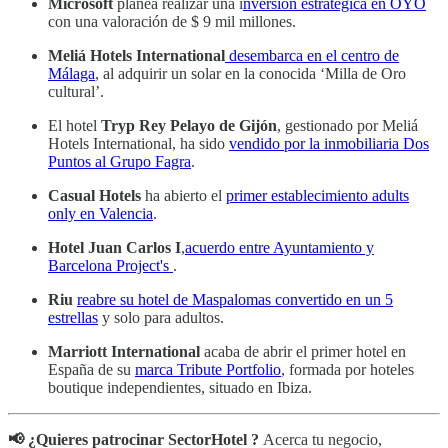
Microsoft
planea realizar una i
nversión estratégica en OYO
con una valoración de $ 9 mil millones.
Meliá Hotels International
desembarca en el centro de
Málaga
, al adquirir un solar en la conocida ‘Milla de Oro
cultural’.
El hotel
Tryp Rey Pelayo de Gijón
, gestionado por Meliá
Hotels International, ha sido
vendido por la inmobiliaria Dos
Puntos al Grupo Fagra
.
Casual Hotels
ha abierto el
primer establecimiento adults
only en Valencia
.
Hotel Juan Carlos I
,
acuerdo entre Ayuntamiento y
Barcelona Project's
.
Riu
reabre su hotel de Maspalomas convertido en un 5
estrellas
y solo para adultos.
Marriott International
acaba de abrir el primer hotel en
España de su
marca Tribute Portfolio
, formada por hoteles
boutique independientes, situado en Ibiza.
📢 ¿Quieres patrocinar SectorHotel ?
Acerca tu negocio,