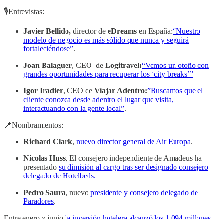
🎙Entrevistas:
Javier Bellido,
director de
eDreams
en España:
“Nuestro
modelo de negocio es más sólido que nunca y seguirá
fortaleciéndose”
.
Joan Balaguer
, CEO de
Logitravel:
“Vemos un otoño con
grandes oportunidades para recuperar los ‘city breaks’”
Igor Iradier
, CEO de
Viajar Adentro:
”Buscamos que el
cliente conozca desde adentro el lugar que visita,
interactuando con la gente local”
.
📍Nombramientos:
Richard Clark
,
nuevo director general de Air Europa
.
Nicolas Huss
, El consejero independiente de Amadeus ha
presentado
su dimisión al cargo tras ser designado consejero
delegado de Hotelbeds.
Pedro Saura
, nuevo
presidente y consejero delegado de
Paradores
.
Entre enero y junio
la inversión hotelera alcanzó los 1.094 millones