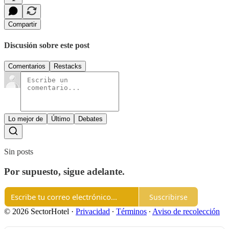
Compartir
Discusión sobre este post
Comentarios
Restacks
Lo mejor de
Último
Debates
Sin posts
Por supuesto, sigue adelante.
Suscribirse
© 2026 SectorHotel
·
Privacidad
∙
Términos
∙
Aviso de recolección