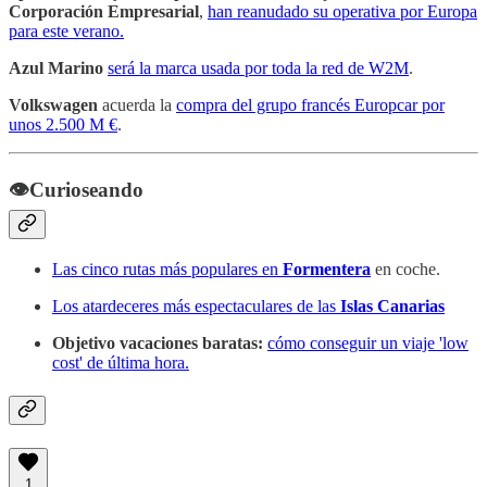
Corporación Empresarial
,
han reanudado su operativa por Europa
para este verano.
Azul Marino
será la marca usada por toda la red de W2M
.
Volkswagen
acuerda la
compra del grupo francés Europcar por
unos 2.500 M €
.
👁Curioseando
Las cinco rutas más populares en
Formentera
en coche.
Los atardeceres más espectaculares de las
Islas Canarias
Objetivo vacaciones baratas:
cómo conseguir un viaje 'low
cost' de última hora.
1