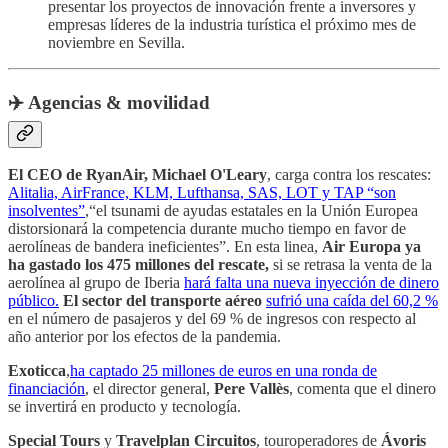
presentar los proyectos de innovación frente a inversores y
empresas líderes de la industria turística el próximo mes de
noviembre en Sevilla.
✈️ Agencias & movilidad
El CEO de RyanAir, Michael O'Leary
, carga contra los rescates:
Alitalia, AirFrance, KLM, Lufthansa, SAS, LOT y TAP “son
insolventes”
,“el tsunami de ayudas estatales en la Unión Europea
distorsionará la competencia durante mucho tiempo en favor de
aerolíneas de bandera ineficientes”. En esta linea,
Air Europa ya
ha gastado los 475 millones del rescate,
si se retrasa la venta de la
aerolínea al grupo de Iberia
hará falta una nueva inyección de dinero
público.
El sector del transporte aéreo
sufrió una caída del 60,2 %
en el número de pasajeros y del 69 % de ingresos con respecto al
año anterior por los efectos de la pandemia.
Exoticca
,
ha captado 25 millones de euros en una ronda de
financiación
, el director general,
Pere Vallès
, comenta que el dinero
se invertirá en producto y tecnología.
Special Tours
y
Travelplan Circuitos
, touroperadores de
Ávoris