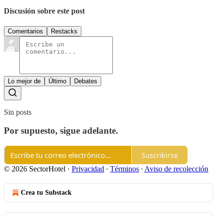
Discusión sobre este post
Comentarios
Restacks
Lo mejor de
Último
Debates
Sin posts
Por supuesto, sigue adelante.
Suscribirse
© 2026 SectorHotel
·
Privacidad
∙
Términos
∙
Aviso de recolección
Crea tu Substack