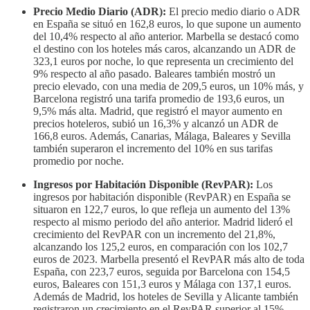
Precio Medio Diario (ADR):
El precio medio diario o ADR
en España se situó en 162,8 euros, lo que supone un aumento
del 10,4% respecto al año anterior. Marbella se destacó como
el destino con los hoteles más caros, alcanzando un ADR de
323,1 euros por noche, lo que representa un crecimiento del
9% respecto al año pasado. Baleares también mostró un
precio elevado, con una media de 209,5 euros, un 10% más, y
Barcelona registró una tarifa promedio de 193,6 euros, un
9,5% más alta. Madrid, que registró el mayor aumento en
precios hoteleros, subió un 16,3% y alcanzó un ADR de
166,8 euros. Además, Canarias, Málaga, Baleares y Sevilla
también superaron el incremento del 10% en sus tarifas
promedio por noche.
Ingresos por Habitación Disponible (RevPAR):
Los
ingresos por habitación disponible (RevPAR) en España se
situaron en 122,7 euros, lo que refleja un aumento del 13%
respecto al mismo periodo del año anterior. Madrid lideró el
crecimiento del RevPAR con un incremento del 21,8%,
alcanzando los 125,2 euros, en comparación con los 102,7
euros de 2023. Marbella presentó el RevPAR más alto de toda
España, con 223,7 euros, seguida por Barcelona con 154,5
euros, Baleares con 151,3 euros y Málaga con 137,1 euros.
Además de Madrid, los hoteles de Sevilla y Alicante también
registraron un crecimiento en el RevPAR superior al 15%,