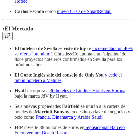
Hotrec.
Carlos Escoda
como
nuevo CEO de SmartRental.
▪️El Mercado
El hotelero de Sevilla se viste de lujo
e
incrementará un 40%
su oferta ‘premium’.
Christie&Co apunta a un ‘pipeline’ de
doce proyectos hoteleros confirmados en Sevilla para los
próximos años.
El Corte Inglés sale del consejo de Only You
y cede el
timón hotelero a Matutes
.
Hyatt
incorpora a
30 hoteles de Lindner Hotels en Europa
bajo la marca JdV by Hyatt.
Seis nuevas propiedades
Fairfield
se unirán a la cartera de
hoteles de
Marriott Bonvoy
en destinos clave de negocios y
ocio como
Francia, Dinamarca y Arabia Saudí.
HIP
invierte 38 millones de euros en
reposicionar Barceló
Fuerteventura Beach Resort.