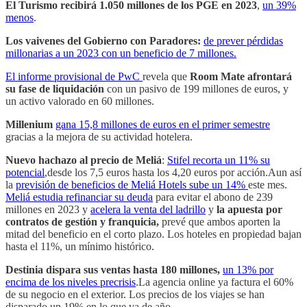
El Turismo recibirá 1.050 millones de los PGE en 2023
,
un 39%
menos
.
Los vaivenes del Gobierno con Paradores:
de prever pérdidas
millonarias a un 2023 con un beneficio de 7 millones.
El informe provisional de PwC
revela que
Room Mate afrontará
su fase de liquidación
con un pasivo de 199 millones de euros, y
un activo valorado en 60 millones.
Millenium
gana 15,8 millones de euros en el primer semestre
gracias a la mejora de su actividad hotelera.
Nuevo hachazo al precio de Meliá
:
Stifel recorta un 11% su
potencial
,desde los 7,5 euros hasta los 4,20 euros por acción.Aun así
la
previsión de beneficios de Meliá Hotels sube un 14%
este mes.
Meliá estudia refinanciar su deuda
para evitar el abono de 239
millones en 2023 y
acelera la venta del ladrillo
y
la apuesta por
contratos de gestión y franquicia,
prevé que ambos aporten la
mitad del beneficio en el corto plazo. Los hoteles en propiedad bajan
hasta el 11%, un mínimo histórico.
Destinia dispara sus ventas hasta 180 millones,
un 13% por
encima de los niveles precrisis
.La agencia online ya factura el 60%
de su negocio en el exterior. Los precios de los viajes se han
disparado un 19% en lo que va de año.