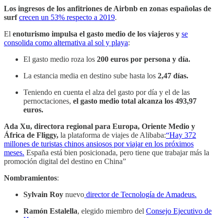
Los ingresos de los anfitriones de Airbnb en zonas españolas de
surf
crecen un 53% respecto a 2019
.
El
enoturismo impulsa el gasto medio de los viajeros y
se
consolida como alternativa al sol y playa
:
El gasto medio roza los
200 euros por persona y día.
La estancia media en destino sube hasta los
2,47 días.
Teniendo en cuenta el alza del gasto por día y el de las
pernoctaciones,
el gasto medio total alcanza los 493,97
euros.
Ada Xu, directora regional para Europa, Oriente Medio y
África de Fliggy,
la plataforma de viajes de Alibaba:
“Hay 372
millones de turistas chinos ansiosos por viajar en los próximos
meses.
España está bien posicionada, pero tiene que trabajar más la
promoción digital del destino en China”
Nombramientos
:
Sylvain Roy
nuevo
director de Tecnología de Amadeus.
Ramón Estalella
, elegido miembro del
Consejo Ejecutivo de