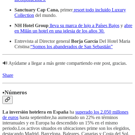
Sanctuary Cap Cana,
primer
resort todo incluido Luxury
Collection
del mundo.
NH Hotel Group
lleva su marca de lujo a Países Bajos
y
abre
en Milán un hotel en una iglesia de los años 30.
Entrevista al Director general
Borja García
Del Hotel Maria
Cristina:
“Somos los abanderados de San Sebastián”
🔊 Ayúdame a llegar a más gente compartiendo este post, gracias.
Share
▪️Números
La inversión hotelera en España
ha
superado los 2.050 millones
de euros
hasta septiembre,ha aumentado un 22% en términos
interanuales y en Europa ha descendido un 15% en el mismo
periodo.Los activos situados en ubicaciones prime son los elegidos,
destacando Madrid, Barcelona, Baleares, Canarias y Costa del Sol.