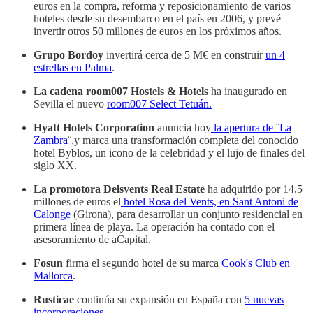
euros en la compra, reforma y reposicionamiento de varios
hoteles desde su desembarco en el país en 2006, y prevé
invertir otros 50 millones de euros en los próximos años.
Grupo Bordoy
invertirá cerca de 5 M€ en construir
un 4
estrellas en Palma
.
La cadena room007 Hostels & Hotels
ha inaugurado en
Sevilla el nuevo
room007 Select Tetuán.
Hyatt Hotels Corporation
anuncia hoy
la apertura de ¨La
Zambra
¨,y marca una transformación completa del conocido
hotel Byblos, un icono de la celebridad y el lujo de finales del
siglo XX.
La promotora Delsvents Real Estate
ha adquirido por 14,5
millones de euros el
hotel Rosa del Vents, en Sant Antoni de
Calonge
(Girona), para desarrollar un conjunto residencial en
primera línea de playa. La operación ha contado con el
asesoramiento de aCapital.
Fosun
firma el segundo hotel de su marca
Cook's Club en
Mallorca
.
Rusticae
continúa su expansión en España con
5 nuevas
incorporaciones.