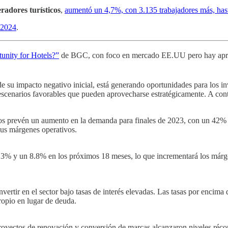
radores turísticos
,
aumentó un 4,7%, con 3.135 trabajadores más, hasta
e 2024
.
unity for Hotels?”
de BGC, con foco en mercado EE.UU pero hay apren
de su impacto negativo inicial, está generando oportunidades para los in
scenarios favorables que pueden aprovecharse estratégicamente. A cont
os prevén un aumento en la demanda para finales de 2023, con un 42% e
 sus márgenes operativos.
 8.3% y un 8.8% en los próximos 18 meses, lo que incrementará los márge
nvertir en el sector bajo tasas de interés elevadas. Las tasas por encim
ropio en lugar de deuda.
proyectos de renovación y conversión de marcas alcanzaron niveles réc