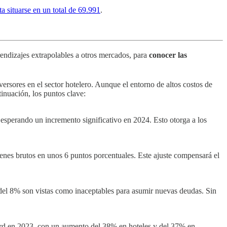
 situarse en un total de 69.991
.
dizajes extrapolables a otros mercados, para
conocer las
versores en el sector hotelero. Aunque el entorno de altos costos de
inuación, los puntos clave:
sperando un incremento significativo en 2024​. Esto otorga a los
nes brutos en unos 6 puntos porcentuales​. Este ajuste compensará el
a del 8% son vistas como inaceptables para asumir nuevas deudas​. Sin
ord en 2023, con un aumento del 38% en hoteles y del 37% en