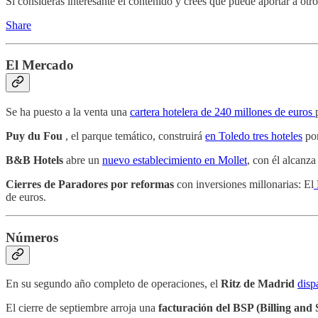
Si consideras interesante el contenido y crees que puede aportar a otr
Share
El Mercado
Se ha puesto a la venta una
cartera hotelera de 240 millones de euros
Puy du Fou
, el parque temático, construirá
en Toledo tres hoteles
por
B&B Hotels
abre un
nuevo establecimiento en Mollet
, con él alcanza
Cierres de Paradores por reformas
con inversiones millonarias: El
de euros.
Números
En su segundo año completo de operaciones, el
Ritz de Madrid
disp
El cierre de septiembre arroja una
facturación del BSP (Billing and S