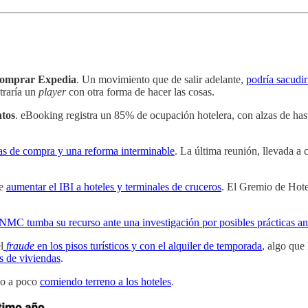
 comprar Expedia
. Un movimiento que de salir adelante,
podría sacudi
traría un
player
con otra forma de hacer las cosas.
ntos
. eBooking registra un 85% de ocupación hotelera, con alzas de ha
tas de compra y una reforma interminable
. La última reunión, llevada a
ne
aumentar el IBI a hoteles y terminales de cruceros
. El Gremio de Hote
NMC tumba su recurso ante una investigación por posibles prácticas ant
l
fraude
en los pisos turísticos y con el alquiler de temporada
, algo que
es de viviendas
.
co a poco
comiendo terreno a los hoteles
.