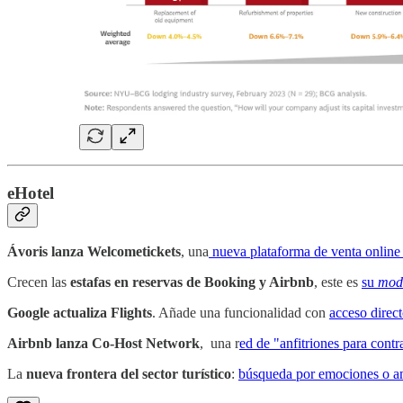
eHotel
Ávoris lanza Welcometickets
, una
nueva plataforma de venta online 
Crecen las
estafas en reservas de Booking y Airbnb
, este es
su
mod
Google actualiza Flights
. Añade una funcionalidad con
acceso direct
Airbnb lanza Co-Host Network
, una r
ed de "anfitriones para contr
La
nueva frontera del sector turístico
:
búsqueda por emociones o am