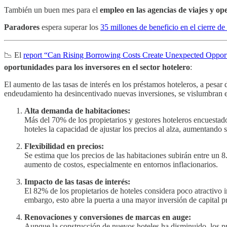
También un buen mes para el
empleo en las agencias de viajes y ope
Paradores
espera superar los
35 millones de beneficio en el cierre d
📉 El
report “Can Rising Borrowing Costs Create Unexpected Opport
oportunidades para los inversores en el sector hotelero
:
El aumento de las tasas de interés en los préstamos hoteleros, a pesar 
endeudamiento ha desincentivado nuevas inversiones, se vislumbran e
Alta demanda de habitaciones:
Más del 70% de los propietarios y gestores hoteleros encuestad
hoteles la capacidad de ajustar los precios al alza, aumentando
Flexibilidad en precios:
Se estima que los precios de las habitaciones subirán entre un
aumento de costos, especialmente en entornos inflacionarios.
Impacto de las tasas de interés:
El 82% de los propietarios de hoteles considera poco atractivo i
embargo, esto abre la puerta a una mayor inversión de capital p
Renovaciones y conversiones de marcas en auge:
Aunque la construcción de nuevos hoteles ha disminuido, los 