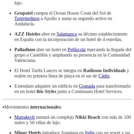
lujo.
Grupotel
compra el Ocean House Costa del Sol de
Torremolinos
a Apollo y suma su segundo activo en
Andalucía.
AZZ Hoteles
abre en
Salamanca
su décimo establecimiento
en España con la incorporación de un hotel de 4 estrellas.
Palladium
abre un hotel en
Peñíscola
marcando la llegada del
grupo a Castellón y ampliando su presencia en la Comunidad
Valenciana.
El Hotel Tarifa Lances se integra en
Radisson Individuals
y
reabre en primera línea de playa en el sur de
Cádiz
.
Extendam adquiere un edificio en
Granada
para transformarlo
en un hotel
ibis Styles
junto a Continuum Hotel Services.
▪️Movimientos
internacionales
:
Marrakech
sumará un complejo
Nikki Beach
con más de 100
suites y 50 villas de lujo.
Minor Hotels
introduce Anantara en
India
con un resort y un