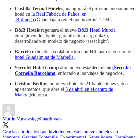
Castilla Termal Hoteles
, inaugurará el próximo año su nuevo
hotel en
la Real Fábrica de Paños, en
Brihuega
(Guadalajara),en el que invertirá 12 M€.
B&B Hotels
regentará el nuevo
B&B Hotel Murcia
en régimen de alquiler garantizado a largo plazo,
desarrollando su modelo de negocio ‘asset light’.
Barceló
extiende su colaboración con HIP para la gestión del
hotel Guadalmina de Marbella
.
Sercotel Hotel Group
abre nuevo establecimiento,
Sercotel
Cornellá Barcelona
, enfocado a los viajes de negocios.
Cristine Bedfor
, un nuevo hotel de 21 habitaciones y dos
apartamentos, que abre el
5 de abril en el centro de
Mahón
,Menorca.
Martin Varsavsky
@martinvars
Gracias a todos los que invierten en estos nuevos hoteles en
Menorca. Gracias Fontenille, Experimental, Santa Ponsa, Torralbenc