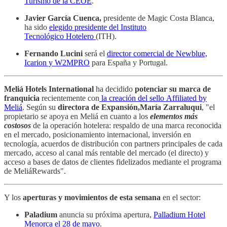
Turismo de la CEOE
.
Javier García Cuenca,
presidente de Magic Costa Blanca,
ha sido
elegido presidente del Instituto
Tecnológico Hotelero
(ITH).
Fernando Lucini
será el
director comercial de Newblue,
Icarion y W2MPRO
para España y Portugal.
Meliá Hotels International
ha decidido
potenciar su marca de
franquicia
recientemente con
la creación del sello Affiliated by
Meliá
. Según su
directora de Expansión,María Zarraluqui
, "el
propietario se apoya en Meliá en cuanto a los
elementos más
costosos
de la operación hotelera: respaldo de una marca reconocida
en el mercado, posicionamiento internacional, inversión en
tecnología, acuerdos de distribución con partners principales de cada
mercado, acceso al canal más rentable del mercado (el directo) y
acceso a bases de datos de clientes fidelizados mediante el programa
de MeliáRewards".
Y los
aperturas y movimientos de esta semana
en el sector:
Paladium
anuncia su próxima apertura,
Palladium Hotel
Menorca el 28 de mayo
.