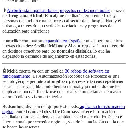
hace Airbnb en años.
🌲
Airbnb
está impulsando los proyectos en destinos rurales
a través
del
Programa Airbnb Rural,
que facilitará a emprendedores y
personas del ámbito rural el acceso al sector de la hospitalidad y el
turismo, a través de una serie de asociaciones y programas de
educación para anfitriones.
Homelike
continúa su
expansión en España
con la apertura de tres
nuevas ciudades:
Sevilla, Málaga y Alicante
que se han convertido
en destinos atractivos para los
nómadas digitales
, lo que ha
disparado la demanda de alojamiento en estas zonas.
🤖Meliá
cuenta ya con un total de
30 robots de software en
funcionamiento
. La Automatización Robótica de Procesos es una
tecnología que permite
automatizar procesos y tareas repetitivas
basadas en reglas, liberando tiempo manual y permitiendo que los
empleados puedan focalizarse en la realización de tareas de mayor
valor añadido y visión estratégica.
Bedsonline
, división del grupo Hotelbeds,
agiliza su transformación
digital
, entre las novedades
The Compass
, ofrece información
detallada sobre las tendencias cambiantes del mercado doméstico e
internacional, por corredor regional, viendo la antelación con la que
se hacen las reservas.