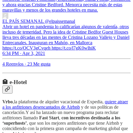
y ahora gracias Cristine Bedford. Menorca necesita más de estas
maravillas y menos de los grandes hoteles en masa.
EL PAÍS SEMANAL
@elpaissemanal
Abrir un hotel en pandemia lo calificarían algunos de valentía, otros
incluso de temeridad. Pero la idea de Cristine Bedfor Guest Houses
lleva tres décadas en las mentes de Cristina Lozano Vallejo y Daniel
Entrecanales. Inauguran en Mahón, en Mallorca
https://t.co/OCV3gCvqeh https://t.co/l7gK0wlhiK
6:34 PM · Apr 3, 2021
4 Reenvíos
·
23 Me gusta
🏩 e-Hotel
Vrbo
,la plataforma de alquiler vacacional de Expedia,
quiere atraer
a los anfitriones desencantados de Airbnb
y de sus políticas de
cancelación.Y así ha lanzado un nuevo programa para reclutar
anfitriones llamado
Fast Start
,
con incentivos destinada a los
‘superhosts’
, que son los mejores anfitriones que tiene Airbnb y
coincidiendo con la primera gran campaña de marketing global que