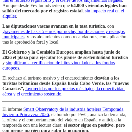
tras el refuerzo regulatorio y el cierre de los alojamientos ilegales
.
Aunque desde Fevitur advierten que
64.000 viviendas legales han
salido del mercado por el registro estatal
,
sin impacto real en el
alquiler
.
Las diputaciones vascas avanzan en la tasa turística
, con
gravámenes de hasta 5 euros por noche, bonificaciones y recargos
municipales
, y los alojamientos como recaudadores, con aplicación
tras la aprobación foral y local.
El Gobierno y la Comisión Europea amplían hasta junio de
2026 el plazo para ejecutar los planes de sostenibilidad turística
y
simplifican la certificación de hitos vinculados a los fondos
europeos
.
El rechazo al turismo masivo y el encarecimiento
desvían a los
turistas británicos desde España hacia Cabo Verde, las “nuevas
Canarias”,
favorecidas por los precios más bajos, la conectividad
aérea y el crecimiento sostenido
.
El informe
Smart Observatory de la industria hotelera Temporada
Invierno-Primavera 2026
, elaborado por PwC, analiza la demanda,
la oferta y el comportamiento del viajero en España y anticipa la
temporada con una lectura clara:
el sector sigue en positivo, pero
con menos margen para subir la ocupación
.