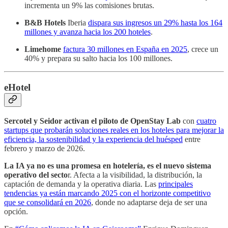
incrementa un 9% las comisiones brutas.
B&B Hotels
Iberia
dispara sus ingresos un 29% hasta los 164
millones y avanza hacia los 200 hoteles
.
Limehome
factura 30 millones en España en 2025
, crece un
40% y prepara su salto hacia los 100 millones.
eHotel
Sercotel y Seidor activan el piloto de OpenStay Lab
con
cuatro
startups que probarán soluciones reales en los hoteles para mejorar la
eficiencia, la sostenibilidad y la experiencia del huésped
entre
febrero y marzo de 2026.
La IA ya no es una promesa en hotelería, es el nuevo sistema
operativo del secto
r. Afecta a la visibilidad, la distribución, la
captación de demanda y la operativa diaria. Las
principales
tendencias ya están marcando 2025 con el horizonte competitivo
que se consolidará en 2026
, donde no adaptarse deja de ser una
opción.