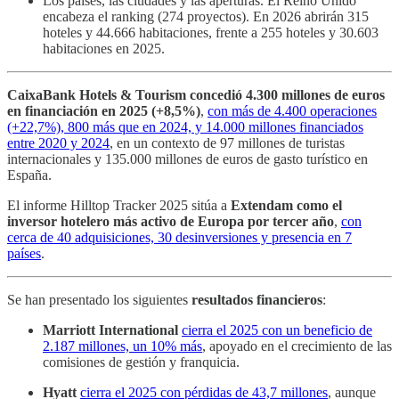
Los países, las ciudades y las aperturas. El Reino Unido
encabeza el ranking (274 proyectos). En 2026 abrirán 315
hoteles y 44.666 habitaciones, frente a 255 hoteles y 30.603
habitaciones en 2025.
CaixaBank Hotels & Tourism concedió 4.300 millones de euros
en financiación en 2025 (+8,5%)
,
con más de 4.400 operaciones
(+22,7%), 800 más que en 2024, y 14.000 millones financiados
entre 2020 y 2024
, en un contexto de 97 millones de turistas
internacionales y 135.000 millones de euros de gasto turístico en
España.
El informe Hilltop Tracker 2025 sitúa a
Extendam como el
inversor hotelero más activo de Europa por tercer año
,
con
cerca de 40 adquisiciones, 30 desinversiones y presencia en 7
países
.
Se han presentado los siguientes
resultados financieros
:
Marriott International
cierra el 2025 con un beneficio de
2.187 millones, un 10% más
, apoyado en el crecimiento de las
comisiones de gestión y franquicia.
Hyatt
cierra el 2025 con pérdidas de 43,7 millones
, aunque