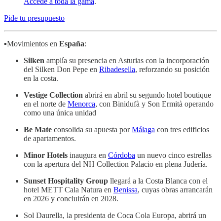
Accede a toda la gama
.
Pide tu presupuesto
▪️Movimientos en
España
:
Silken
amplía su presencia en Asturias con la incorporación
del Silken Don Pepe en
Ribadesella
, reforzando su posición
en la costa.
Vestige Collection
abrirá en abril su segundo hotel boutique
en el norte de
Menorca
, con Binidufà y Son Ermità operando
como una única unidad
Be Mate
consolida su apuesta por
Málaga
con tres edificios
de apartamentos.
Minor Hotels
inaugura en
Córdoba
un nuevo cinco estrellas
con la apertura del NH Collection Palacio en plena Judería.
Sunset Hospitality Group
llegará a la Costa Blanca con el
hotel METT Cala Natura en
Benissa
, cuyas obras arrancarán
en 2026 y concluirán en 2028.
Sol Daurella, la presidenta de Coca Cola Europa, abrirá un