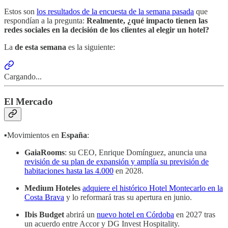
Estos son
los resultados de la encuesta de la semana pasada
que
respondían a la pregunta:
Realmente, ¿qué impacto tienen las
redes sociales en la decisión de los clientes al elegir un hotel?
La
de esta semana
es la siguiente:
Cargando...
El Mercado
▪️Movimientos en
España
:
GaiaRooms
: su CEO, Enrique Domínguez, anuncia una
revisión de su plan de expansión y amplía su previsión de
habitaciones hasta las 4.000
en 2028.
Medium Hoteles
adquiere el histórico Hotel Montecarlo en la
Costa Brava
y lo reformará tras su apertura en junio.
Ibis Budget
abrirá un
nuevo hotel en Córdoba
en 2027 tras
un acuerdo entre Accor y DG Invest Hospitality.