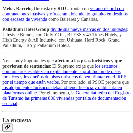
Meliá, Barceló, Iberostar y RIU
afrontan un
verano récord con
contrataciones masivas y ofrecerán alojamiento gratuito en destinos
con escasez de vivienda
como Baleares y Canarias.
Palladium Hotel Group
divide sus nueve marcas en dos unidades
:
Lifestyle Brands, con Only YOU, BLESS y 45 Times Hotels, y
High Energy & All Inclusive, con Ushuaïa, Hard Rock, Grand
Palladium, TRS y Palladium Hotels.
Notas muy importantes que
afectan a los pisos turísticos y que
provienen de sentencias
: El Supremo exige que
los estatutos
comunitarios establezcan explícitamente la prohibición de pisos
turísticos
y
los dueños de pisos turísticos deben tributar en el IRPF
por el tiempo que están vacíos
. Por otro lado, el PSOE propone que
los alojamientos turísticos deban obtener licencia y publicarla en
plataformas online
. Por el momento,
la Generalitat retira del Registro
de Turismo las primeras 886 viviendas por falta de documentación
esencial
.
La encuesta