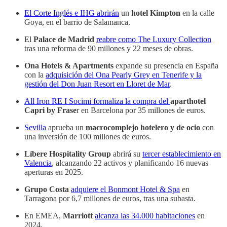
El Corte Inglés e IHG abrirán
un
hotel Kimpton
en la calle
Goya, en el barrio de Salamanca.
El
Palace de Madrid
reabre como The Luxury Collection
tras una reforma de 90 millones y 22 meses de obras.
Ona Hotels & Apartments
expande su presencia en España
con la
adquisición del Ona Pearly Grey en Tenerife y la
gestión del Don Juan Resort en Lloret de Mar
.
All Iron RE I Socimi formaliza la compra del
aparthotel
Capri by Frase
r en Barcelona por 35 millones de euros.
Sevilla
aprueba un
macrocomplejo hotelero y de ocio
con
una inversión de 100 millones de euros.
Líbere Hospitality Group
abrirá su
tercer establecimiento en
Valencia
, alcanzando 22 activos y planificando 16 nuevas
aperturas en 2025.
Grupo Costa
adquiere el Bonmont Hotel & Spa
en
Tarragona por 6,7 millones de euros, tras una subasta.
En EMEA,
Marriott
alcanza las 34.000 habitaciones
en
2024.