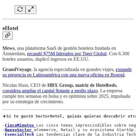
eHotel
Mews
, una plataforma SaaS de gestión hotelera fundada en
Ámsterdam,
recaudó $75M liderados por Tiger Global
. Con 6.300
hoteles usuarios, duplicó ingresos en EE.UU.
GrandVoyage
, la agencia especializada en grandes viajes,
expande
su presencia en Latinoamérica con una nueva oficina en Bogotá
.
Nicolas Huss, CEO de
HBX Group, matriz de Hotelbeds
,
considera ampliar el capital flotante a medio plazo
. La empresa
cumple tres semanas en bolsa y es optimista sobre 2025, impulsada
por su estrategia de crecimiento.
🔸Si te gustó SectorHotel, quizás quieras descubrir otr
-
CincoMinutos
_Los cinco temas imprescindibles sobre neg
-
NuevoSector
_eCommerce, Retail y su ecosistema StartUp.

-
EsencialTech
_Las tendencias clave de la Industria Tech