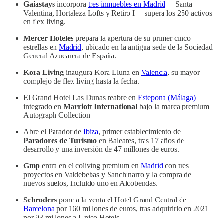
Gaiastays
incorpora
tres inmuebles en Madrid
—Santa
Valentina, Hortaleza Lofts y Retiro I— supera los 250 activos
en flex living.
Mercer Hoteles
prepara la apertura de su primer cinco
estrellas en
Madrid
, ubicado en la antigua sede de la Sociedad
General Azucarera de España.
Kora Living
inaugura Kora Lluna en
Valencia
, su mayor
complejo de flex living hasta la fecha.
El Grand Hotel Las Dunas reabre en
Estepona (Málaga)
integrado en
Marriott International
bajo la marca premium
Autograph Collection.
Abre el Parador de
Ibiza
, primer establecimiento de
Paradores de Turismo
en Baleares, tras 17 años de
desarrollo y una inversión de 47 millones de euros.
Gmp
entra en el coliving premium en
Madrid
con tres
proyectos en Valdebebas y Sanchinarro y la compra de
nuevos suelos, incluido uno en Alcobendas.
Schroders
pone a la venta el Hotel Grand Central de
Barcelona
por 160 millones de euros, tras adquirirlo en 2021
por 93 millones a Unico Hotels.